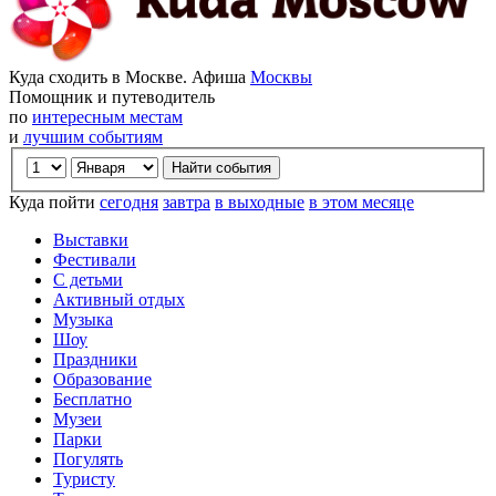
Куда сходить в Москве. Афиша
Москвы
Помощник и путеводитель
по
интересным местам
и
лучшим событиям
Куда пойти
сегодня
завтра
в выходные
в этом месяце
Выставки
Фестивали
С детьми
Активный отдых
Музыка
Шоу
Праздники
Образование
Бесплатно
Музеи
Парки
Погулять
Туристу