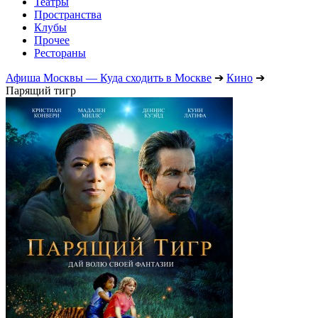
Театры
Пространства
Клубы
Прочее
Рестораны
Афиша Москвы — Куда сходить в Москве
➔
Кино
➔
Парящий тигр