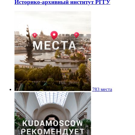
Историко-архивный институт РГГУ
783 места