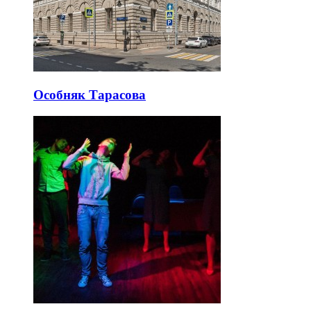
Особняк Тарасова