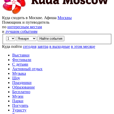
Куда сходить в Москве. Афиша
Москвы
Помощник и путеводитель
по
интересным местам
и
лучшим событиям
Куда пойти
сегодня
завтра
в выходные
в этом месяце
Выставки
Фестивали
С детьми
Активный отдых
Музыка
Шоу
Праздники
Образование
Бесплатно
Музеи
Парки
Погулять
Туристу