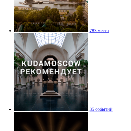
783 места
35 событий