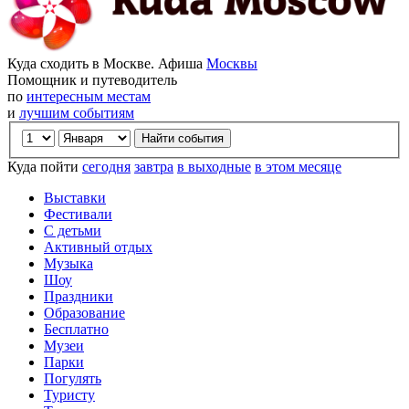
Куда сходить в Москве. Афиша
Москвы
Помощник и путеводитель
по
интересным местам
и
лучшим событиям
Куда пойти
сегодня
завтра
в выходные
в этом месяце
Выставки
Фестивали
С детьми
Активный отдых
Музыка
Шоу
Праздники
Образование
Бесплатно
Музеи
Парки
Погулять
Туристу