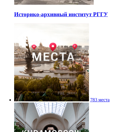
Историко-архивный институт РГГУ
783 места