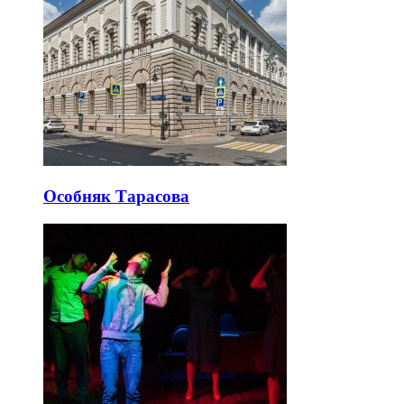
Особняк Тарасова