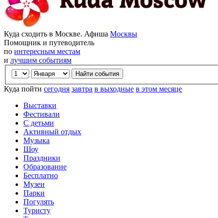
Куда сходить в Москве. Афиша
Москвы
Помощник и путеводитель
по
интересным местам
и
лучшим событиям
Куда пойти
сегодня
завтра
в выходные
в этом месяце
Выставки
Фестивали
С детьми
Активный отдых
Музыка
Шоу
Праздники
Образование
Бесплатно
Музеи
Парки
Погулять
Туристу