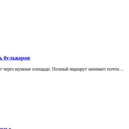
ь бульваров
дит через шумные площади. Полный маршрут занимает почти…
ядье