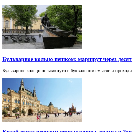
Бульварное кольцо пешком: маршрут через десят
Бульварное кольцо не замкнуто в буквальном смысле и прохо
Китай-город пешком: старые улицы, храмы и Зар