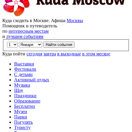
Куда сходить в Москве. Афиша
Москвы
Помощник и путеводитель
по
интересным местам
и
лучшим событиям
Куда пойти
сегодня
завтра
в выходные
в этом месяце
Выставки
Фестивали
С детьми
Активный отдых
Музыка
Шоу
Праздники
Образование
Бесплатно
Музеи
Парки
Погулять
Туристу