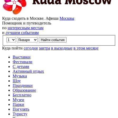
Куда сходить в Москве. Афиша
Москвы
Помощник и путеводитель
по
интересным местам
и
лучшим событиям
Куда пойти
сегодня
завтра
в выходные
в этом месяце
Выставки
Фестивали
С детьми
Активный отдых
Музыка
Шоу
Праздники
Образование
Бесплатно
Музеи
Парки
Погулять
Туристу