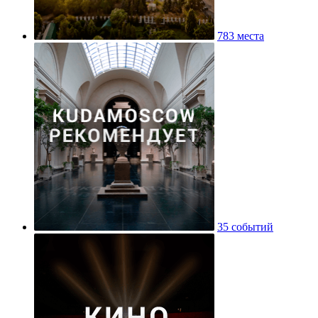
783 места
35 событий