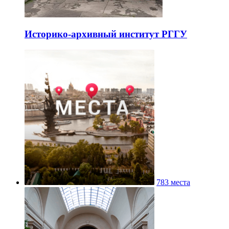
Историко-архивный институт РГГУ
783 места