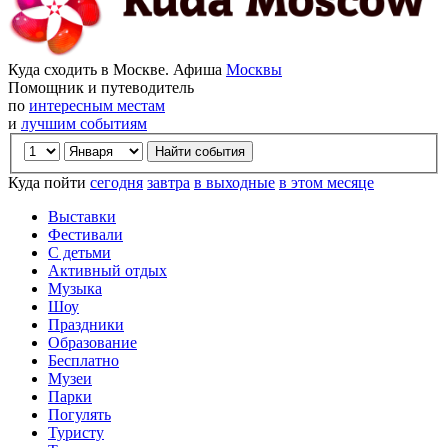
Куда сходить в Москве. Афиша
Москвы
Помощник и путеводитель
по
интересным местам
и
лучшим событиям
Куда пойти
сегодня
завтра
в выходные
в этом месяце
Выставки
Фестивали
С детьми
Активный отдых
Музыка
Шоу
Праздники
Образование
Бесплатно
Музеи
Парки
Погулять
Туристу