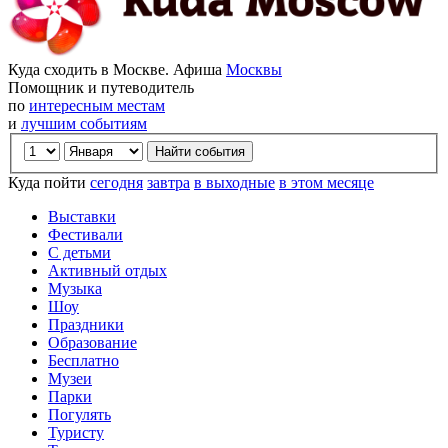
Куда сходить в Москве. Афиша
Москвы
Помощник и путеводитель
по
интересным местам
и
лучшим событиям
Куда пойти
сегодня
завтра
в выходные
в этом месяце
Выставки
Фестивали
С детьми
Активный отдых
Музыка
Шоу
Праздники
Образование
Бесплатно
Музеи
Парки
Погулять
Туристу