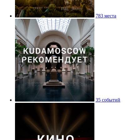
783 места
35 событий