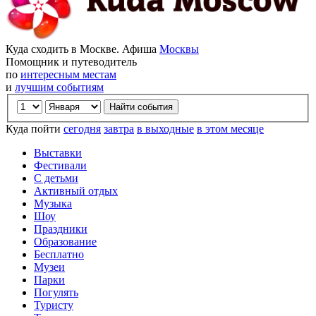
Куда сходить в Москве. Афиша
Москвы
Помощник и путеводитель
по
интересным местам
и
лучшим событиям
Куда пойти
сегодня
завтра
в выходные
в этом месяце
Выставки
Фестивали
С детьми
Активный отдых
Музыка
Шоу
Праздники
Образование
Бесплатно
Музеи
Парки
Погулять
Туристу