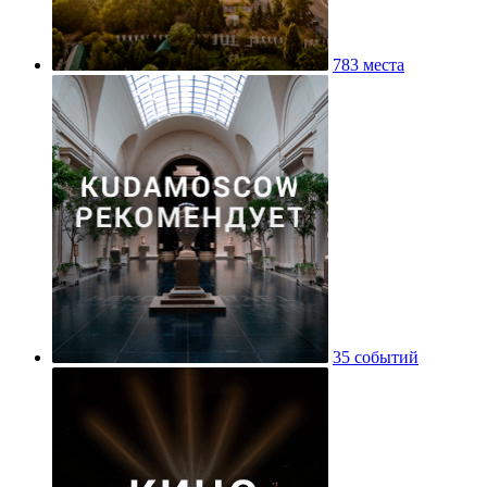
783 места
35 событий