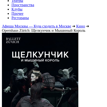
Театры
Пространства
Клубы
Прочее
Рестораны
Афиша Москвы — Куда сходить в Москве
➔
Кино
➔
Opernhaus Zürich: Щелкунчик и Мышиный Король