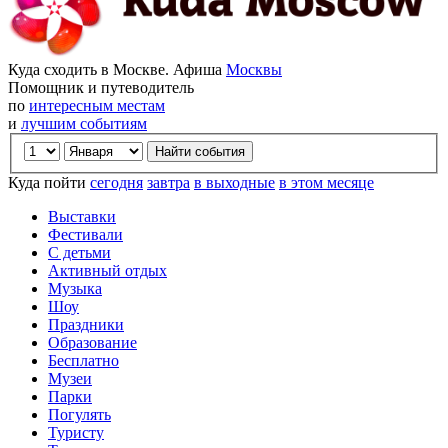
Куда сходить в Москве. Афиша
Москвы
Помощник и путеводитель
по
интересным местам
и
лучшим событиям
Куда пойти
сегодня
завтра
в выходные
в этом месяце
Выставки
Фестивали
С детьми
Активный отдых
Музыка
Шоу
Праздники
Образование
Бесплатно
Музеи
Парки
Погулять
Туристу