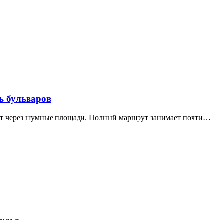
ь бульваров
дит через шумные площади. Полный маршрут занимает почти…
ядье