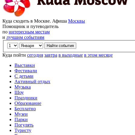
Куда сходить в Москве. Афиша
Москвы
Помощник и путеводитель
по
интересным местам
и
лучшим событиям
Куда пойти
сегодня
завтра
в выходные
в этом месяце
Выставки
Фестивали
С детьми
Активный отдых
Музыка
Шоу
Праздники
Образование
Бесплатно
Музеи
Парки
Погулять
Туристу