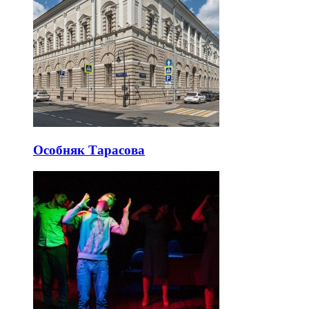
Особняк Тарасова