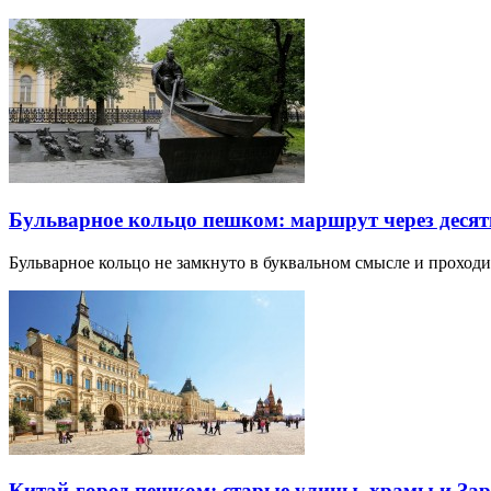
Бульварное кольцо пешком: маршрут через десят
Бульварное кольцо не замкнуто в буквальном смысле и прохо
Китай-город пешком: старые улицы, храмы и Зар