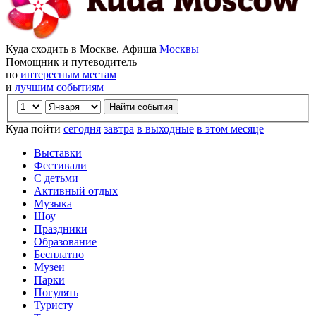
Куда сходить в Москве. Афиша
Москвы
Помощник и путеводитель
по
интересным местам
и
лучшим событиям
Куда пойти
сегодня
завтра
в выходные
в этом месяце
Выставки
Фестивали
С детьми
Активный отдых
Музыка
Шоу
Праздники
Образование
Бесплатно
Музеи
Парки
Погулять
Туристу