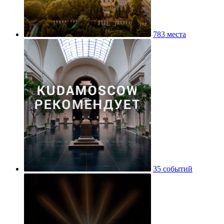
783 места
35 событий