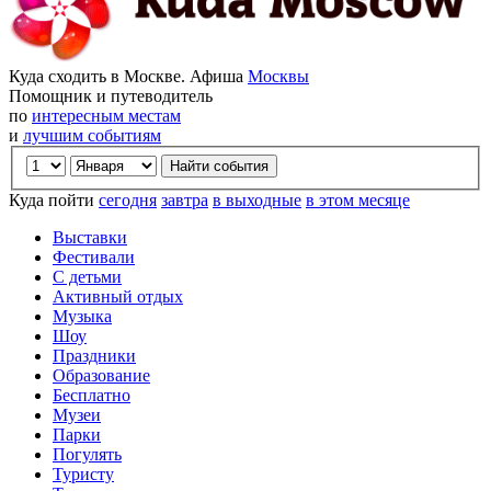
Куда сходить в Москве. Афиша
Москвы
Помощник и путеводитель
по
интересным местам
и
лучшим событиям
Куда пойти
сегодня
завтра
в выходные
в этом месяце
Выставки
Фестивали
С детьми
Активный отдых
Музыка
Шоу
Праздники
Образование
Бесплатно
Музеи
Парки
Погулять
Туристу