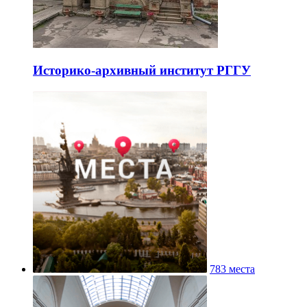
Историко-архивный институт РГГУ
783 места