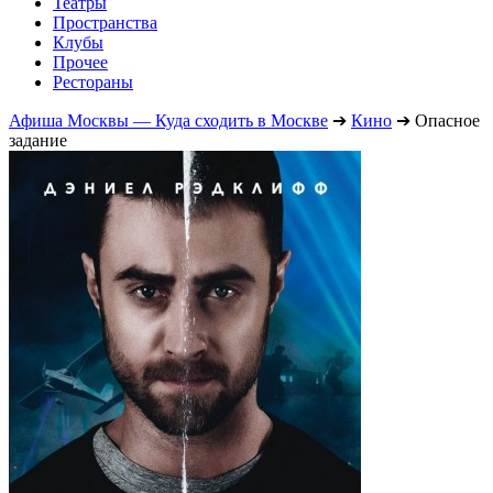
Театры
Пространства
Клубы
Прочее
Рестораны
Афиша Москвы — Куда сходить в Москве
➔
Кино
➔
Опасное
задание