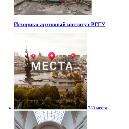
Историко-архивный институт РГГУ
783 места