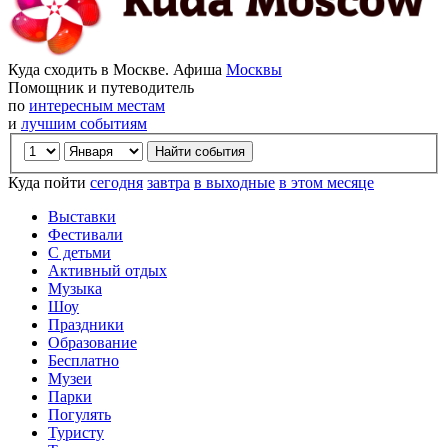
Куда сходить в Москве. Афиша
Москвы
Помощник и путеводитель
по
интересным местам
и
лучшим событиям
Куда пойти
сегодня
завтра
в выходные
в этом месяце
Выставки
Фестивали
С детьми
Активный отдых
Музыка
Шоу
Праздники
Образование
Бесплатно
Музеи
Парки
Погулять
Туристу