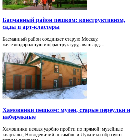
Басманный район пешком: конструктивизм,
сады и арт-кластеры
Басманный район соединяет старую Москву,
железнодорожную инфраструктуру, авангард…
Хамовники пешком: музеи, старые переулки и
набережные
Хамовники нельзя удобно пройти по прямой: музейные
кварталы, Новодевичий ансамбль и Лужники образуют