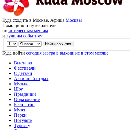
Куда сходить в Москве. Афиша
Москвы
Помощник и путеводитель
по
интересным местам
и
лучшим событиям
Куда пойти
сегодня
завтра
в выходные
в этом месяце
Выставки
Фестивали
С детьми
Активный отдых
Музыка
Шоу
Праздники
Образование
Бесплатно
Музеи
Парки
Погулять
Туристу