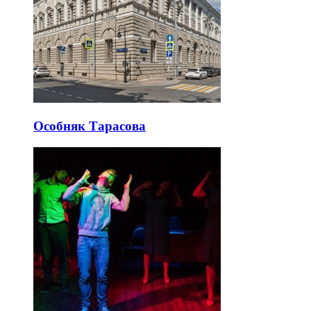
Особняк Тарасова