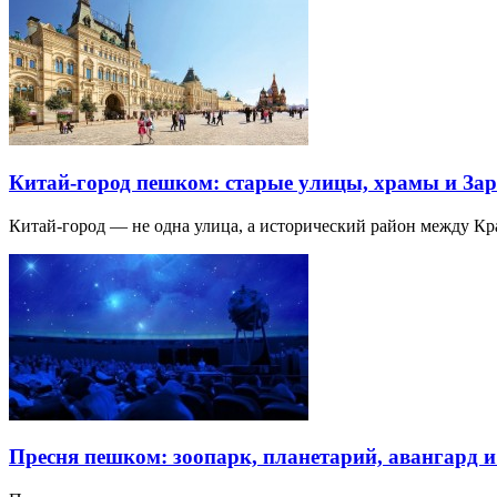
Китай-город пешком: старые улицы, храмы и Зар
Китай-город — не одна улица, а исторический район между К
Пресня пешком: зоопарк, планетарий, авангард 