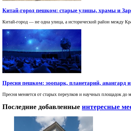
Китай-город пешком: старые улицы, храмы и Зар
Китай-город — не одна улица, а исторический район между К
Пресня пешком: зоопарк, планетарий, авангард 
Пресня меняется от старых переулков и научных площадок до 
Последние добавленные
интересные ме