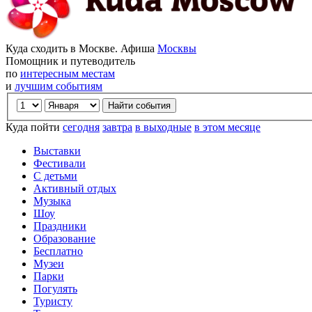
Куда сходить в Москве. Афиша
Москвы
Помощник и путеводитель
по
интересным местам
и
лучшим событиям
Куда пойти
сегодня
завтра
в выходные
в этом месяце
Выставки
Фестивали
С детьми
Активный отдых
Музыка
Шоу
Праздники
Образование
Бесплатно
Музеи
Парки
Погулять
Туристу