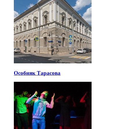
Особняк Тарасова