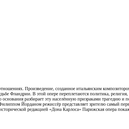
отношениях. Произведение, созданное итальянским композиторо
ьбе Фландрии. В этой опере переплетаются политика, религия, и
основания разбирает эту населённую призраками трагедию и по
м Филиппом Йорданом режиссёр представляет зрителю самый пер
й исторической редакцией «Дона Карлоса» Парижская опера пока