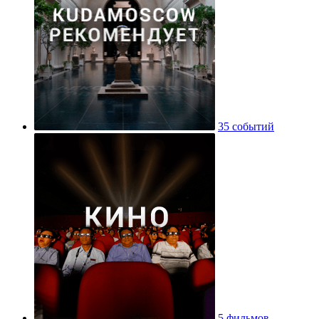
35 событий
5 фильмов