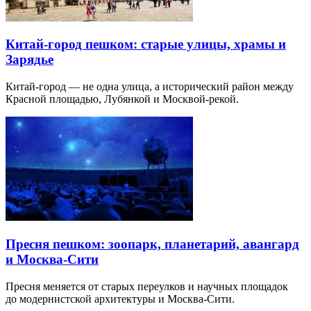
Китай-город пешком: старые улицы, храмы и
Зарядье
Китай-город — не одна улица, а исторический район между
Красной площадью, Лубянкой и Москвой-рекой.
Пресня пешком: зоопарк, планетарий, авангард
и Москва-Сити
Пресня меняется от старых переулков и научных площадок
до модернистской архитектуры и Москва-Сити.