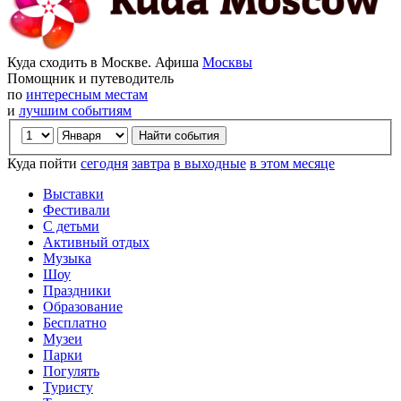
Куда сходить в Москве. Афиша
Москвы
Помощник и путеводитель
по
интересным местам
и
лучшим событиям
Куда пойти
сегодня
завтра
в выходные
в этом месяце
Выставки
Фестивали
С детьми
Активный отдых
Музыка
Шоу
Праздники
Образование
Бесплатно
Музеи
Парки
Погулять
Туристу