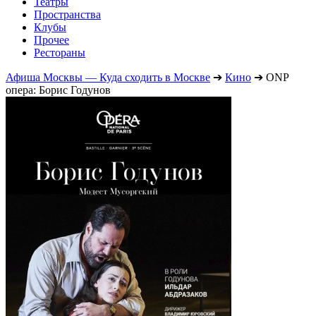
Театры
Пространства
Клубы
Прочее
Рестораны
Афиша Москвы — Куда сходить в Москве
➔
Кино
➔
ONP
опера: Борис Годунов