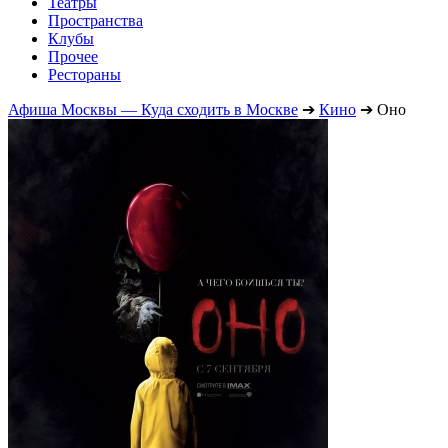
Театры
Пространства
Клубы
Прочее
Рестораны
Афиша Москвы — Куда сходить в Москве
➔
Кино
➔
Оно