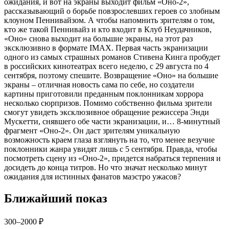
ожидания, и вот на экраны выходит фильм «Оно-2»,
рассказывающий о борьбе повзрослевших героев со злобным
клоуном Пеннивайзом. А чтобы напомнить зрителям о том,
кто же такой Пеннивайз и кто входит в Клуб Неудачников,
«Оно» снова выходит на большие экраны, на этот раз
эксклюзивно в формате IMAX. Первая часть экранизации
одного из самых страшных романов Стивена Кинга пробудет
в российских кинотеатрах всего неделю, c 29 августа по 4
сентября, поэтому спешите. Возвращение «Оно» на большие
экраны – отличная новость сама по себе, но создатели
картины приготовили преданным поклонникам хоррора
несколько сюрпризов. Помимо собственно фильма зрители
смогут увидеть эксклюзивное обращение режиссера Энди
Мускетти, снявшего обе части экранизации, и… 8-минутный
фрагмент «Оно-2». Он даст зрителям уникальную
возможность краем глаза взглянуть на то, что менее везучие
поклонники жанра увидят лишь с 5 сентября. Правда, чтобы
посмотреть сцену из «Оно-2», придется набраться терпения и
досидеть до конца титров. Но что значат несколько минут
ожидания для истинных фанатов маэстро ужасов?
Ближайший показ
300–2000 ₽