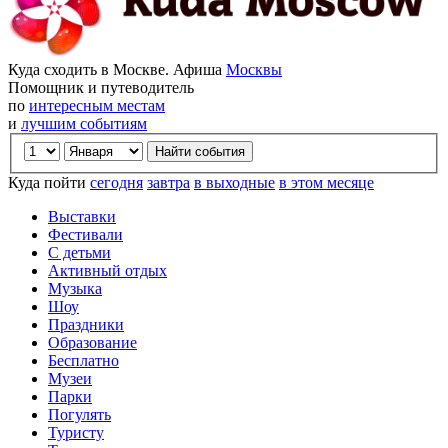
Куда сходить в Москве. Афиша
Москвы
Помощник и путеводитель
по
интересным местам
и
лучшим событиям
Куда пойти
сегодня
завтра
в выходные
в этом месяце
Выставки
Фестивали
С детьми
Активный отдых
Музыка
Шоу
Праздники
Образование
Бесплатно
Музеи
Парки
Погулять
Туристу