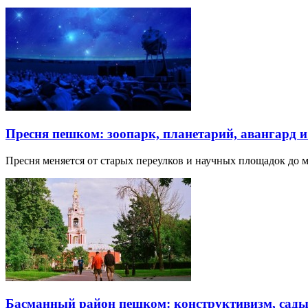
Пресня пешком: зоопарк, планетарий, авангард 
Пресня меняется от старых переулков и научных площадок до 
Басманный район пешком: конструктивизм, сады