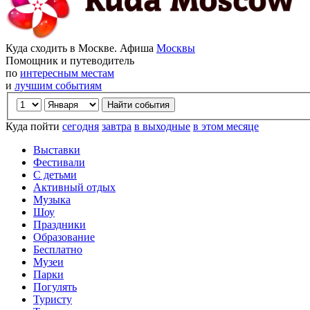
Куда сходить в Москве. Афиша
Москвы
Помощник и путеводитель
по
интересным местам
и
лучшим событиям
Куда пойти
сегодня
завтра
в выходные
в этом месяце
Выставки
Фестивали
С детьми
Активный отдых
Музыка
Шоу
Праздники
Образование
Бесплатно
Музеи
Парки
Погулять
Туристу