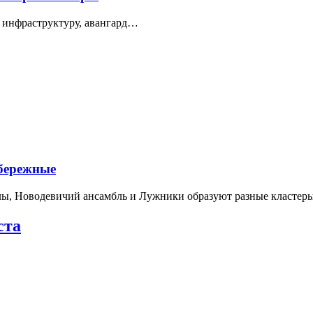
 инфраструктуру, авангард…
абережные
лы, Новодевичий ансамбль и Лужники образуют разные кластеры
ста