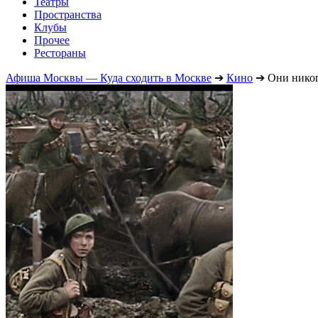
Театры
Пространства
Клубы
Прочее
Рестораны
Афиша Москвы — Куда сходить в Москве
➔
Кино
➔
Они никог