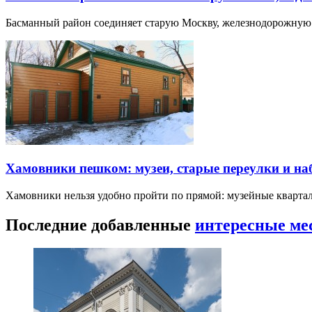
Басманный район соединяет старую Москву, железнодорожную
Хамовники пешком: музеи, старые переулки и н
Хамовники нельзя удобно пройти по прямой: музейные кварта
Последние добавленные
интересные ме