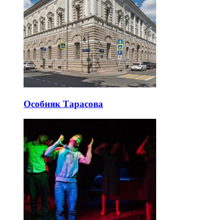
Особняк Тарасова