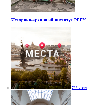
Историко-архивный институт РГГУ
783 места