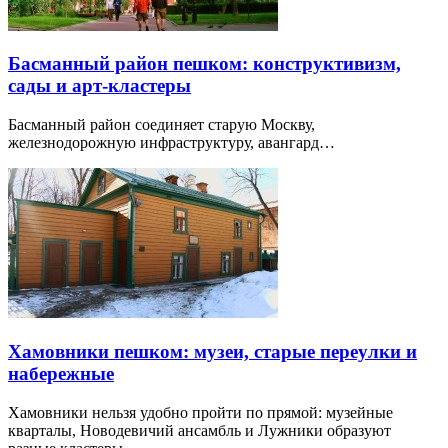
Басманный район пешком: конструктивизм,
сады и арт-кластеры
Басманный район соединяет старую Москву,
железнодорожную инфраструктуру, авангард…
Хамовники пешком: музеи, старые переулки и
набережные
Хамовники нельзя удобно пройти по прямой: музейные
кварталы, Новодевичий ансамбль и Лужники образуют