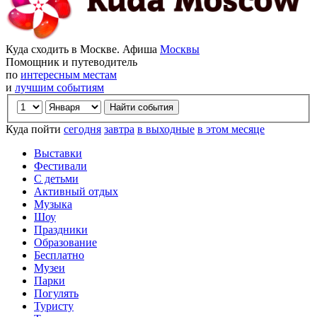
Куда сходить в Москве. Афиша
Москвы
Помощник и путеводитель
по
интересным местам
и
лучшим событиям
Куда пойти
сегодня
завтра
в выходные
в этом месяце
Выставки
Фестивали
С детьми
Активный отдых
Музыка
Шоу
Праздники
Образование
Бесплатно
Музеи
Парки
Погулять
Туристу