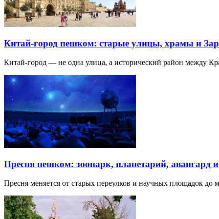
Китай-город пешком: старые улицы, храмы и Зар
Китай-город — не одна улица, а исторический район между К
Пресня пешком: зоопарк, планетарий, авангард 
Пресня меняется от старых переулков и научных площадок до 