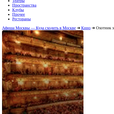
Театры
Пространства
Клубы
Прочее
Рестораны
Афиша Москвы — Куда сходить в Москве
➔
Кино
➔
Охотник 