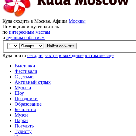
Куда сходить в Москве. Афиша
Москвы
Помощник и путеводитель
по
интересным местам
и
лучшим событиям
Куда пойти
сегодня
завтра
в выходные
в этом месяце
Выставки
Фестивали
С детьми
Активный отдых
Музыка
Шоу
Праздники
Образование
Бесплатно
Музеи
Парки
Погулять
Туристу