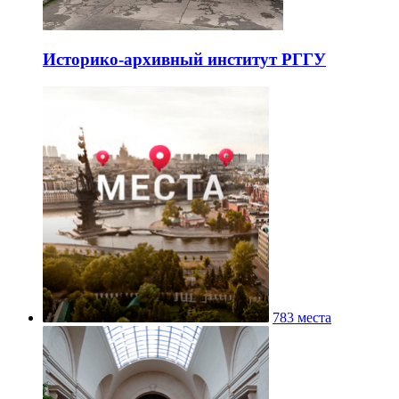
Историко-архивный институт РГГУ
783 места