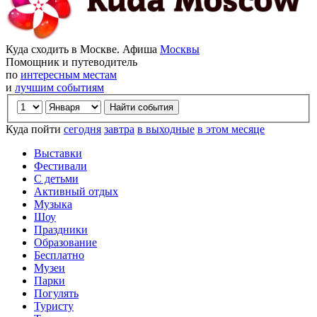
Куда сходить в Москве. Афиша
Москвы
Помощник и путеводитель
по
интересным местам
и
лучшим событиям
Куда пойти
сегодня
завтра
в выходные
в этом месяце
Выставки
Фестивали
С детьми
Активный отдых
Музыка
Шоу
Праздники
Образование
Бесплатно
Музеи
Парки
Погулять
Туристу