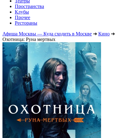
Театры
Пространства
Клубы
Прочее
Рестораны
Афиша Москвы — Куда сходить в Москве
➔
Кино
➔
Охотница: Руна мертвых