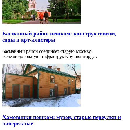
Басманный район пешком: конструктивизм,
сады и арт-кластеры
Басманный район соединяет старую Москву,
железнодорожную инфраструктуру, авангард…
Хамовники пешком: музеи, старые переулки и
набережные