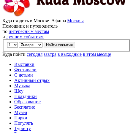
Куда сходить в Москве. Афиша
Москвы
Помощник и путеводитель
по
интересным местам
и
лучшим событиям
Куда пойти
сегодня
завтра
в выходные
в этом месяце
Выставки
Фестивали
С детьми
Активный отдых
Музыка
Шоу
Праздники
Образование
Бесплатно
Музеи
Парки
Погулять
Туристу