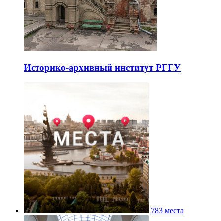
Историко-архивный институт РГГУ
783 места