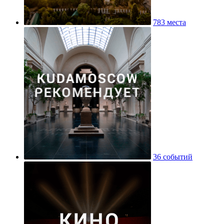
783 места
36 событий