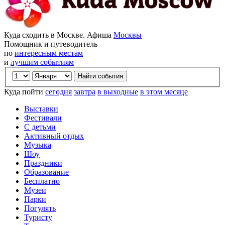
Куда сходить в Москве. Афиша
Москвы
Помощник и путеводитель
по
интересным местам
и
лучшим событиям
Куда пойти
сегодня
завтра
в выходные
в этом месяце
Выставки
Фестивали
С детьми
Активный отдых
Музыка
Шоу
Праздники
Образование
Бесплатно
Музеи
Парки
Погулять
Туристу