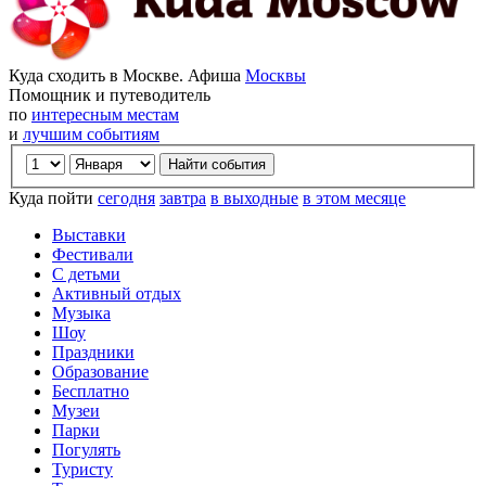
Куда сходить в Москве. Афиша
Москвы
Помощник и путеводитель
по
интересным местам
и
лучшим событиям
Куда пойти
сегодня
завтра
в выходные
в этом месяце
Выставки
Фестивали
С детьми
Активный отдых
Музыка
Шоу
Праздники
Образование
Бесплатно
Музеи
Парки
Погулять
Туристу