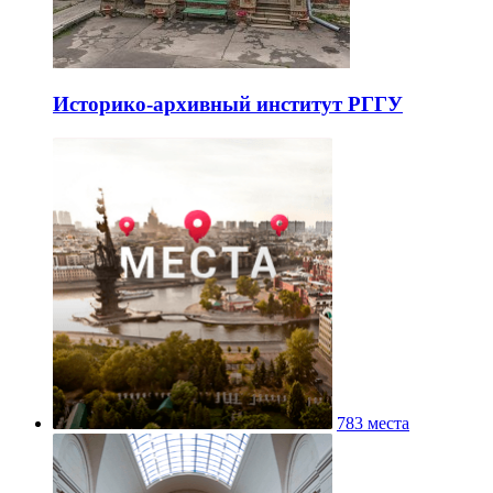
Историко-архивный институт РГГУ
783 места