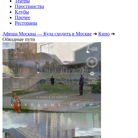
Театры
Пространства
Клубы
Прочее
Рестораны
Афиша Москвы — Куда сходить в Москве
➔
Кино
➔
Обходные пути