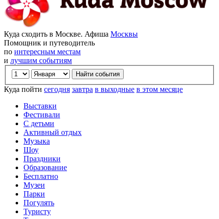
Куда сходить в Москве. Афиша
Москвы
Помощник и путеводитель
по
интересным местам
и
лучшим событиям
Куда пойти
сегодня
завтра
в выходные
в этом месяце
Выставки
Фестивали
С детьми
Активный отдых
Музыка
Шоу
Праздники
Образование
Бесплатно
Музеи
Парки
Погулять
Туристу