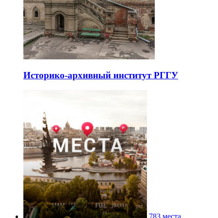
Историко-архивный институт РГГУ
783 места