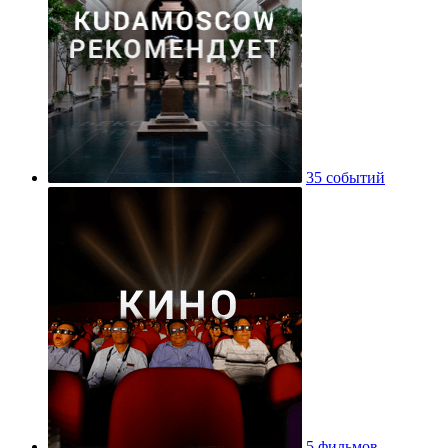
35 событий
5 фильмов