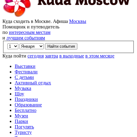
Куда сходить в Москве. Афиша
Москвы
Помощник и путеводитель
по
интересным местам
и
лучшим событиям
Куда пойти
сегодня
завтра
в выходные
в этом месяце
Выставки
Фестивали
С детьми
Активный отдых
Музыка
Шоу
Праздники
Образование
Бесплатно
Музеи
Парки
Погулять
Туристу