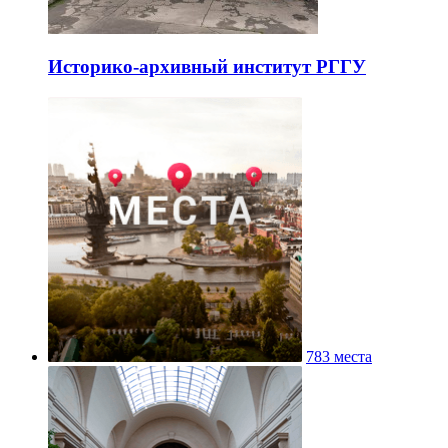
Историко-архивный институт РГГУ
783 места