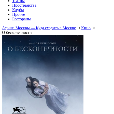
Театры
Пространства
Клубы
Прочее
Рестораны
Афиша Москвы — Куда сходить в Москве
➔
Кино
➔
О бесконечности