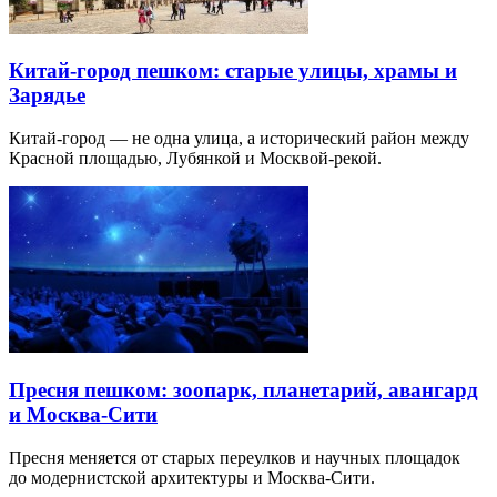
Китай-город пешком: старые улицы, храмы и
Зарядье
Китай-город — не одна улица, а исторический район между
Красной площадью, Лубянкой и Москвой-рекой.
Пресня пешком: зоопарк, планетарий, авангард
и Москва-Сити
Пресня меняется от старых переулков и научных площадок
до модернистской архитектуры и Москва-Сити.