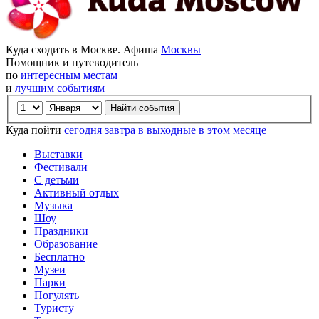
Куда сходить в Москве. Афиша
Москвы
Помощник и путеводитель
по
интересным местам
и
лучшим событиям
Куда пойти
сегодня
завтра
в выходные
в этом месяце
Выставки
Фестивали
С детьми
Активный отдых
Музыка
Шоу
Праздники
Образование
Бесплатно
Музеи
Парки
Погулять
Туристу