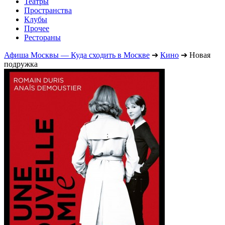
Театры
Пространства
Клубы
Прочее
Рестораны
Афиша Москвы — Куда сходить в Москве
➔
Кино
➔
Новая
подружка