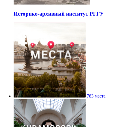
Историко-архивный институт РГГУ
783 места