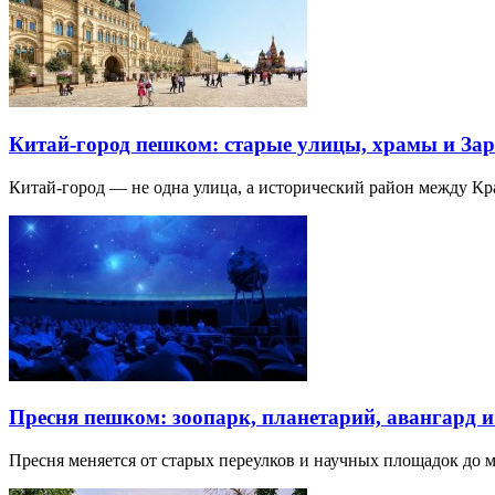
Китай-город пешком: старые улицы, храмы и Зар
Китай-город — не одна улица, а исторический район между К
Пресня пешком: зоопарк, планетарий, авангард 
Пресня меняется от старых переулков и научных площадок до 