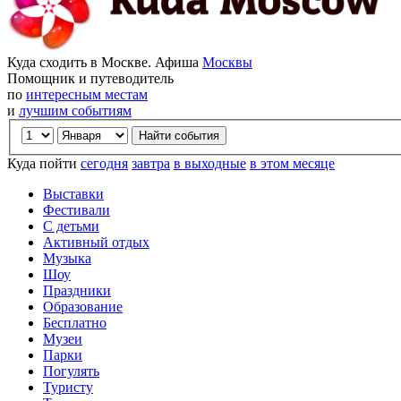
Куда сходить в Москве. Афиша
Москвы
Помощник и путеводитель
по
интересным местам
и
лучшим событиям
Куда пойти
сегодня
завтра
в выходные
в этом месяце
Выставки
Фестивали
С детьми
Активный отдых
Музыка
Шоу
Праздники
Образование
Бесплатно
Музеи
Парки
Погулять
Туристу