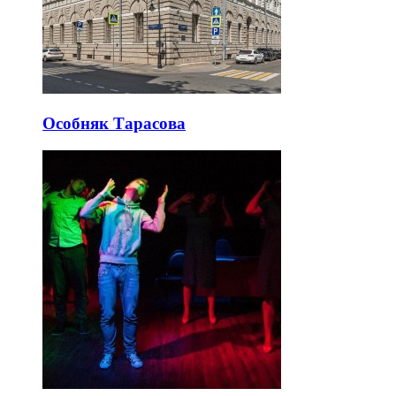
Особняк Тарасова