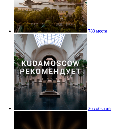
783 места
36 событий