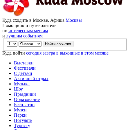
Куда сходить в Москве. Афиша
Москвы
Помощник и путеводитель
по
интересным местам
и
лучшим событиям
Куда пойти
сегодня
завтра
в выходные
в этом месяце
Выставки
Фестивали
С детьми
Активный отдых
Музыка
Шоу
Праздники
Образование
Бесплатно
Музеи
Парки
Погулять
Туристу