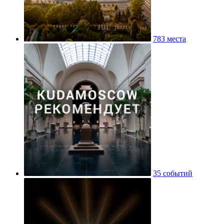
783 места
35 событий