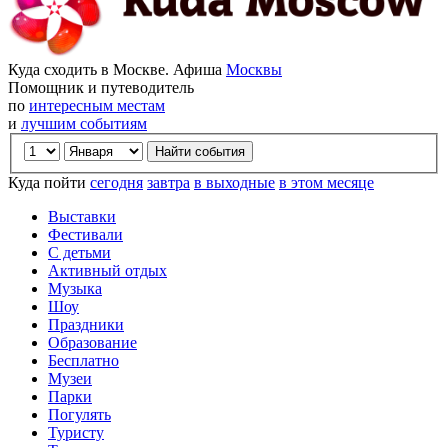
Куда сходить в Москве. Афиша
Москвы
Помощник и путеводитель
по
интересным местам
и
лучшим событиям
Куда пойти
сегодня
завтра
в выходные
в этом месяце
Выставки
Фестивали
С детьми
Активный отдых
Музыка
Шоу
Праздники
Образование
Бесплатно
Музеи
Парки
Погулять
Туристу