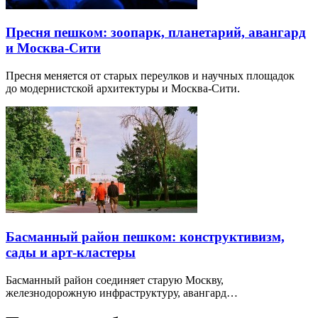
Пресня пешком: зоопарк, планетарий, авангард
и Москва-Сити
Пресня меняется от старых переулков и научных площадок
до модернистской архитектуры и Москва-Сити.
Басманный район пешком: конструктивизм,
сады и арт-кластеры
Басманный район соединяет старую Москву,
железнодорожную инфраструктуру, авангард…