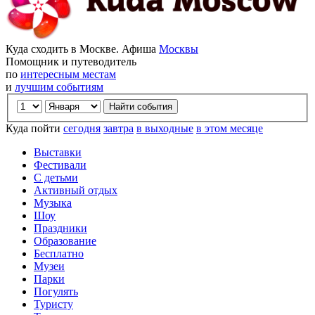
Куда сходить в Москве. Афиша
Москвы
Помощник и путеводитель
по
интересным местам
и
лучшим событиям
Куда пойти
сегодня
завтра
в выходные
в этом месяце
Выставки
Фестивали
С детьми
Активный отдых
Музыка
Шоу
Праздники
Образование
Бесплатно
Музеи
Парки
Погулять
Туристу