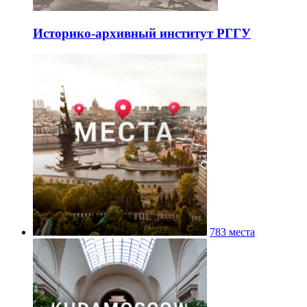
Историко-архивный институт РГГУ
783 места