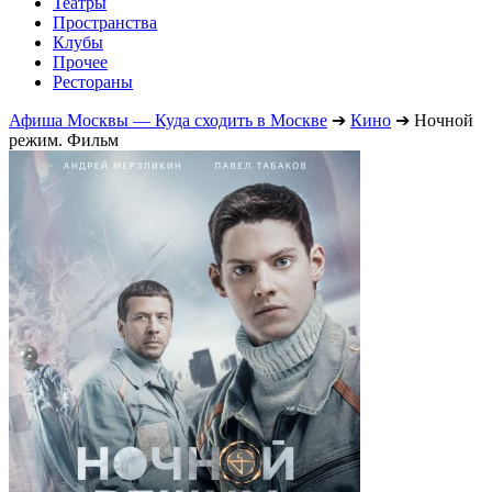
Театры
Пространства
Клубы
Прочее
Рестораны
Афиша Москвы — Куда сходить в Москве
➔
Кино
➔
Ночной
режим. Фильм