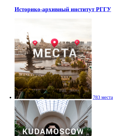
Историко-архивный институт РГГУ
783 места