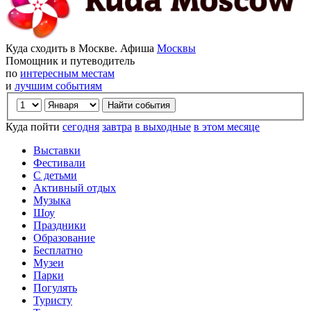
Куда сходить в Москве. Афиша
Москвы
Помощник и путеводитель
по
интересным местам
и
лучшим событиям
Куда пойти
сегодня
завтра
в выходные
в этом месяце
Выставки
Фестивали
С детьми
Активный отдых
Музыка
Шоу
Праздники
Образование
Бесплатно
Музеи
Парки
Погулять
Туристу