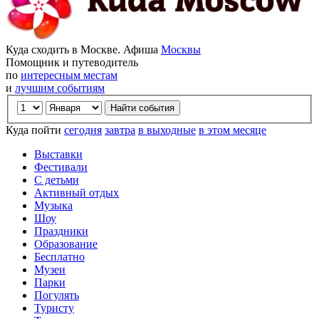
Куда сходить в Москве. Афиша
Москвы
Помощник и путеводитель
по
интересным местам
и
лучшим событиям
Куда пойти
сегодня
завтра
в выходные
в этом месяце
Выставки
Фестивали
С детьми
Активный отдых
Музыка
Шоу
Праздники
Образование
Бесплатно
Музеи
Парки
Погулять
Туристу