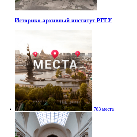
Историко-архивный институт РГГУ
783 места