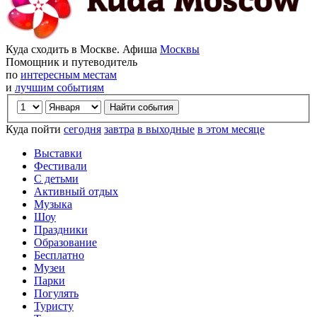
Куда сходить в Москве. Афиша
Москвы
Помощник и путеводитель
по
интересным местам
и
лучшим событиям
Куда пойти
сегодня
завтра
в выходные
в этом месяце
Выставки
Фестивали
С детьми
Активный отдых
Музыка
Шоу
Праздники
Образование
Бесплатно
Музеи
Парки
Погулять
Туристу