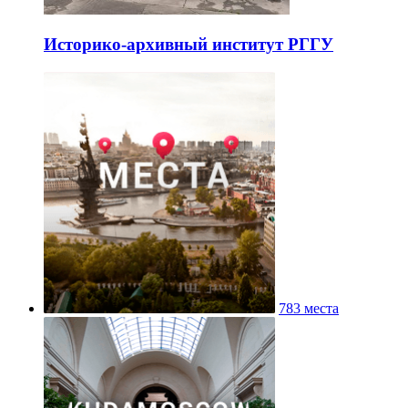
Историко-архивный институт РГГУ
783 места