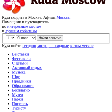
Куда сходить в Москве. Афиша
Москвы
Помощник и путеводитель
по
интересным местам
и
лучшим событиям
Куда пойти
сегодня
завтра
в выходные
в этом месяце
Выставки
Фестивали
С детьми
Активный отдых
Музыка
Шоу
Праздники
Образование
Бесплатно
Музеи
Парки
Погулять
Туристу