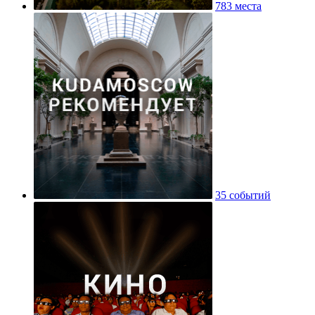
783 места
35 событий