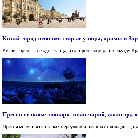
Китай-город пешком: старые улицы, храмы и Зар
Китай-город — не одна улица, а исторический район между К
Пресня пешком: зоопарк, планетарий, авангард 
Пресня меняется от старых переулков и научных площадок до 