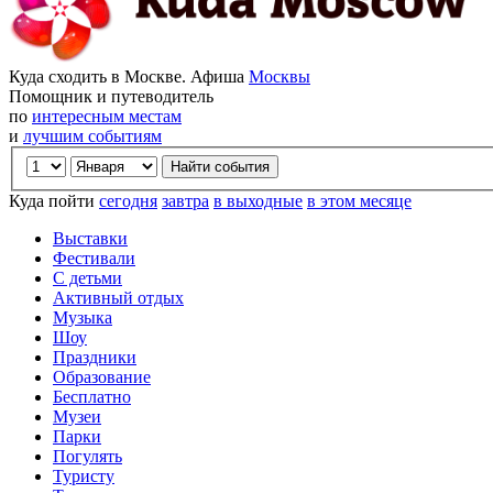
Куда сходить в Москве. Афиша
Москвы
Помощник и путеводитель
по
интересным местам
и
лучшим событиям
Куда пойти
сегодня
завтра
в выходные
в этом месяце
Выставки
Фестивали
С детьми
Активный отдых
Музыка
Шоу
Праздники
Образование
Бесплатно
Музеи
Парки
Погулять
Туристу