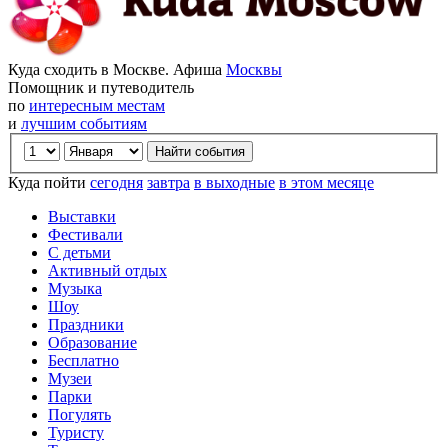
Куда сходить в Москве. Афиша
Москвы
Помощник и путеводитель
по
интересным местам
и
лучшим событиям
Куда пойти
сегодня
завтра
в выходные
в этом месяце
Выставки
Фестивали
С детьми
Активный отдых
Музыка
Шоу
Праздники
Образование
Бесплатно
Музеи
Парки
Погулять
Туристу