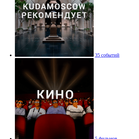
35 событий
5 фильмов