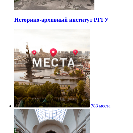
Историко-архивный институт РГГУ
783 места