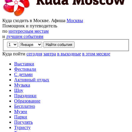
Куда сходить в Москве. Афиша
Москвы
Помощник и путеводитель
по
интересным местам
и
лучшим событиям
Куда пойти
сегодня
завтра
в выходные
в этом месяце
Выставки
Фестивали
С детьми
Активный отдых
Музыка
Шоу
Праздники
Образование
Бесплатно
Музеи
Парки
Погулять
Туристу