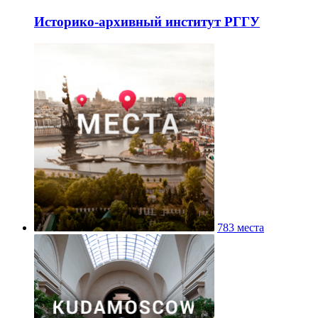
Историко-архивный институт РГГУ
783 места