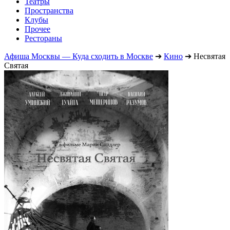
Театры
Пространства
Клубы
Прочее
Рестораны
Афиша Москвы — Куда сходить в Москве
➔
Кино
➔
Несвятая
Святая