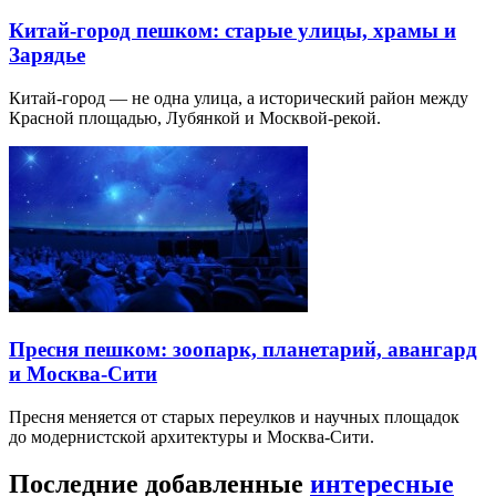
Китай-город пешком: старые улицы, храмы и
Зарядье
Китай-город — не одна улица, а исторический район между
Красной площадью, Лубянкой и Москвой-рекой.
Пресня пешком: зоопарк, планетарий, авангард
и Москва-Сити
Пресня меняется от старых переулков и научных площадок
до модернистской архитектуры и Москва-Сити.
Последние добавленные
интересные