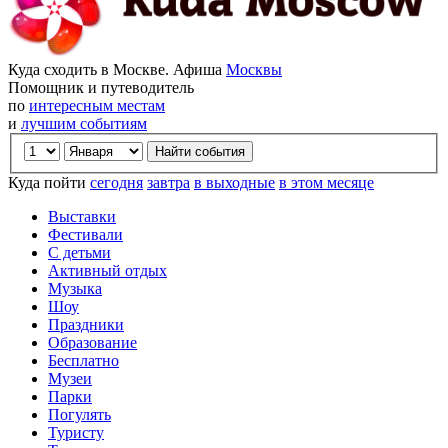
Куда сходить в Москве. Афиша
Москвы
Помощник и путеводитель
по
интересным местам
и
лучшим событиям
Куда пойти
сегодня
завтра
в выходные
в этом месяце
Выставки
Фестивали
С детьми
Активный отдых
Музыка
Шоу
Праздники
Образование
Бесплатно
Музеи
Парки
Погулять
Туристу