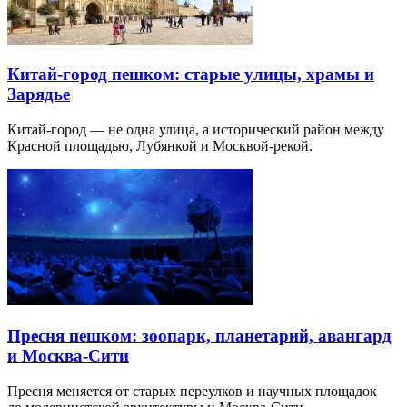
Китай-город пешком: старые улицы, храмы и
Зарядье
Китай-город — не одна улица, а исторический район между
Красной площадью, Лубянкой и Москвой-рекой.
Пресня пешком: зоопарк, планетарий, авангард
и Москва-Сити
Пресня меняется от старых переулков и научных площадок