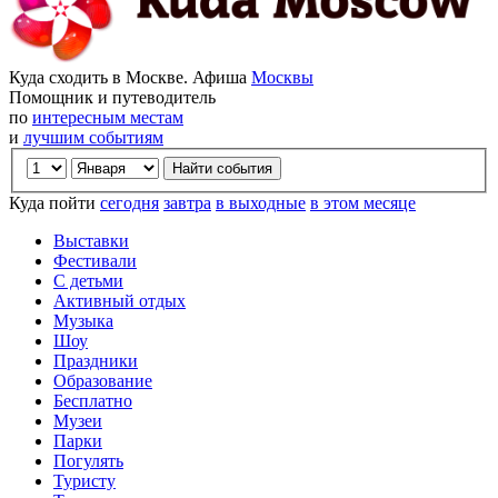
Куда сходить в Москве. Афиша
Москвы
Помощник и путеводитель
по
интересным местам
и
лучшим событиям
Куда пойти
сегодня
завтра
в выходные
в этом месяце
Выставки
Фестивали
С детьми
Активный отдых
Музыка
Шоу
Праздники
Образование
Бесплатно
Музеи
Парки
Погулять
Туристу