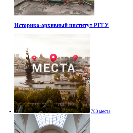
Историко-архивный институт РГГУ
783 места