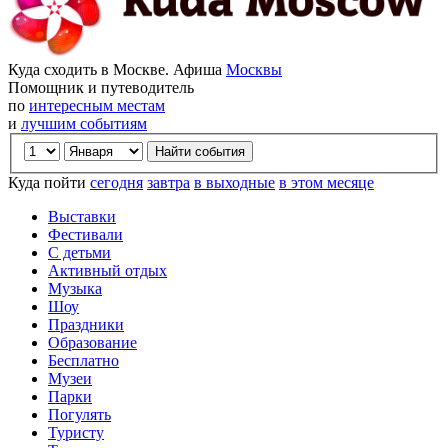
Куда сходить в Москве. Афиша
Москвы
Помощник и путеводитель
по
интересным местам
и
лучшим событиям
Куда пойти
сегодня
завтра
в выходные
в этом месяце
Выставки
Фестивали
С детьми
Активный отдых
Музыка
Шоу
Праздники
Образование
Бесплатно
Музеи
Парки
Погулять
Туристу