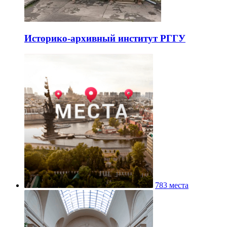
Историко-архивный институт РГГУ
783 места