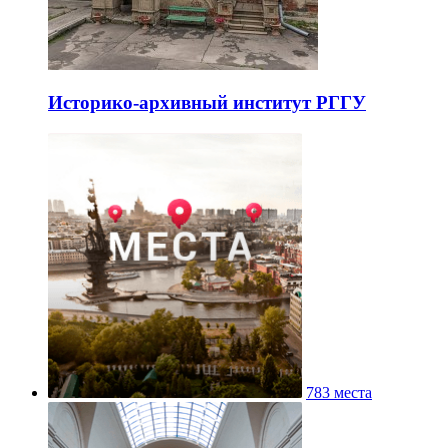
Историко-архивный институт РГГУ
783 места