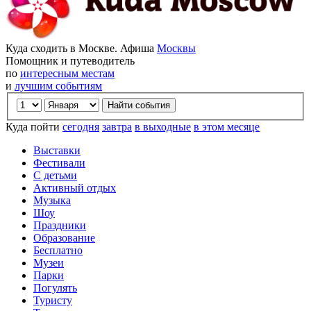
Куда сходить в Москве. Афиша
Москвы
Помощник и путеводитель
по
интересным местам
и
лучшим событиям
Куда пойти
сегодня
завтра
в выходные
в этом месяце
Выставки
Фестивали
С детьми
Активный отдых
Музыка
Шоу
Праздники
Образование
Бесплатно
Музеи
Парки
Погулять
Туристу