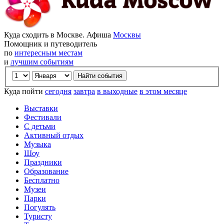
Куда сходить в Москве. Афиша
Москвы
Помощник и путеводитель
по
интересным местам
и
лучшим событиям
Куда пойти
сегодня
завтра
в выходные
в этом месяце
Выставки
Фестивали
С детьми
Активный отдых
Музыка
Шоу
Праздники
Образование
Бесплатно
Музеи
Парки
Погулять
Туристу