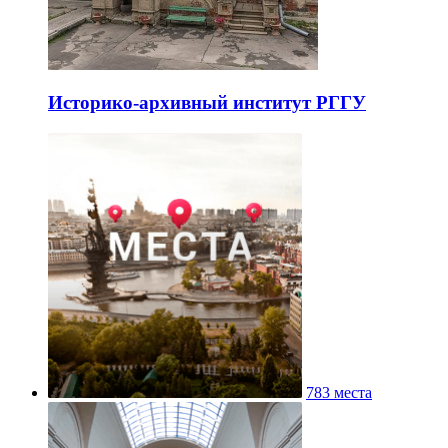
Историко-архивный институт РГГУ
783 места