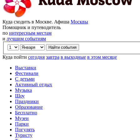
Куда сходить в Москве. Афиша
Москвы
Помощник и путеводитель
по
интересным местам
и
лучшим событиям
Куда пойти
сегодня
завтра
в выходные
в этом месяце
Выставки
Фестивали
С детьми
Активный отдых
Музыка
Шоу
Праздники
Образование
Бесплатно
Музеи
Парки
Погулять
Туристу