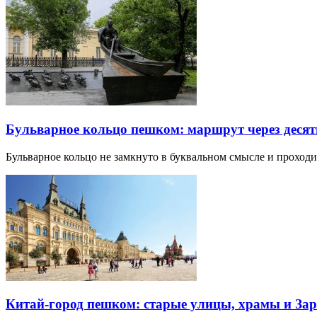
Бульварное кольцо пешком: маршрут через десят
Бульварное кольцо не замкнуто в буквальном смысле и прохо
Китай-город пешком: старые улицы, храмы и Зар