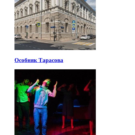
Особняк Тарасова