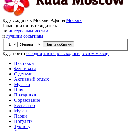
Куда сходить в Москве. Афиша
Москвы
Помощник и путеводитель
по
интересным местам
и
лучшим событиям
Куда пойти
сегодня
завтра
в выходные
в этом месяце
Выставки
Фестивали
С детьми
Активный отдых
Музыка
Шоу
Праздники
Образование
Бесплатно
Музеи
Парки
Погулять
Туристу