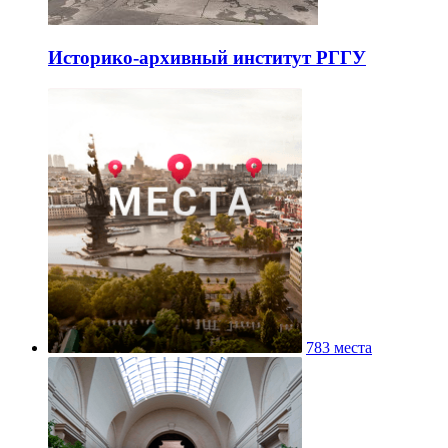
Историко-архивный институт РГГУ
783 места