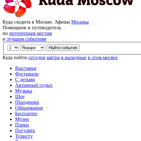
Куда сходить в Москве. Афиша
Москвы
Помощник и путеводитель
по
интересным местам
и
лучшим событиям
Куда пойти
сегодня
завтра
в выходные
в этом месяце
Выставки
Фестивали
С детьми
Активный отдых
Музыка
Шоу
Праздники
Образование
Бесплатно
Музеи
Парки
Погулять
Туристу