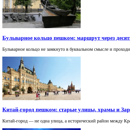
Бульварное кольцо пешком: маршрут через десят
Бульварное кольцо не замкнуто в буквальном смысле и прохо
Китай-город пешком: старые улицы, храмы и Зар
Китай-город — не одна улица, а исторический район между К