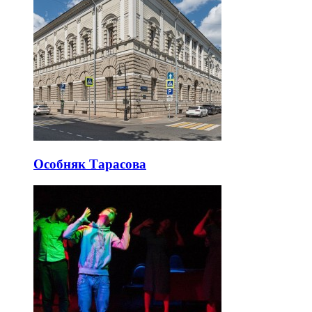
Особняк Тарасова