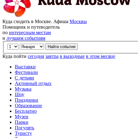
Куда сходить в Москве. Афиша
Москвы
Помощник и путеводитель
по
интересным местам
и
лучшим событиям
Куда пойти
сегодня
завтра
в выходные
в этом месяце
Выставки
Фестивали
С детьми
Активный отдых
Музыка
Шоу
Праздники
Образование
Бесплатно
Музеи
Парки
Погулять
Туристу