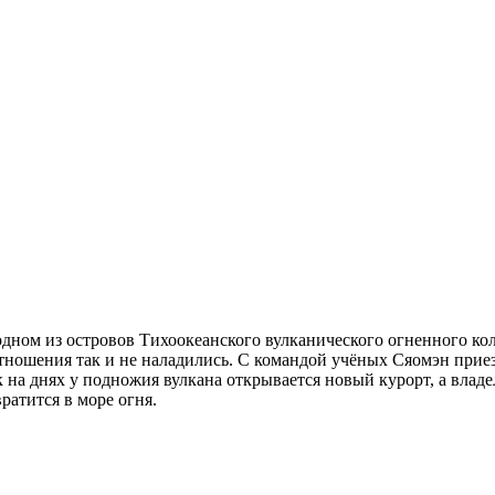
одном из островов Тихоокеанского вулканического огненного ко
 отношения так и не наладились. С командой учёных Сяомэн прие
 на днях у подножия вулкана открывается новый курорт, а владе
ратится в море огня.