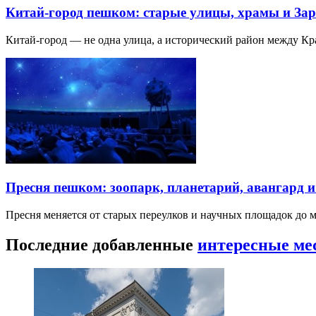
Китай-город пешком: старые улицы, храмы и Зар
Китай-город — не одна улица, а исторический район между К
Пресня пешком: зоопарк, планетарий, авангард 
Пресня меняется от старых переулков и научных площадок до 
Последние добавленные
интересные ме