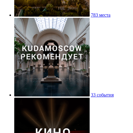
783 места
33 события