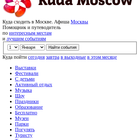
Куда сходить в Москве. Афиша
Москвы
Помощник и путеводитель
по
интересным местам
и
лучшим событиям
Куда пойти
сегодня
завтра
в выходные
в этом месяце
Выставки
Фестивали
С детьми
Активный отдых
Музыка
Шоу
Праздники
Образование
Бесплатно
Музеи
Парки
Погулять
Туристу