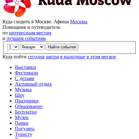
Куда сходить в Москве. Афиша
Москвы
Помощник и путеводитель
по
интересным местам
и
лучшим событиям
Куда пойти
сегодня
завтра
в выходные
в этом месяце
Выставки
Фестивали
С детьми
Активный отдых
Музыка
Шоу
Праздники
Образование
Бесплатно
Музеи
Парки
Погулять
Туристу