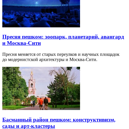
Пресня пешком: зоопарк, планетарий, авангард
и Москва-Сити
Пресня меняется от старых переулков и научных площадок
до модернистской архитектуры и Москва-Сити.
Басманный район пешком: конструктивизм,
сады и арт-кластеры