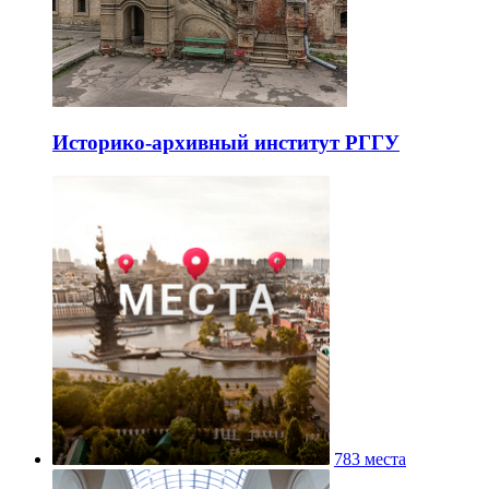
Историко-архивный институт РГГУ
783 места